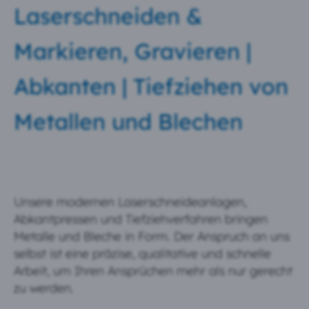
Laserschneiden &
Markieren, Gravieren |
Abkanten | Tiefziehen von
Metallen und Blechen
Unsere modernen Laserschneideanlagen,
Abkantpressen und Tiefziehverfahren bringen
Metalle und Bleche in Form. Der Anspruch an uns
selbst ist eine präzise, qualitative und schnelle
Arbeit, um Ihren Ansprüchen mehr als nur gerecht
zu werden.