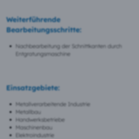
Weiterführende
Bearbeitungsschritte:
Nachbearbeitung der Schnittkanten durch
Entgratungsmaschine
Einsatzgebiete:
Metallverarbeitende Industrie
Metallbau
Handwerksbetriebe
Maschinenbau
Elektroindustrie