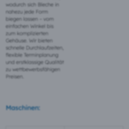
wodurch sich Bleche in
nahezu jede Form
biegen lassen – vom
einfachen Winkel bis
zum komplizierten
Gehäuse. Wir bieten
schnelle Durchlaufzeiten,
flexible Terminplanung
und erstklassige Qualität
zu wettbewerbsfähigen
Preisen.
Maschinen: