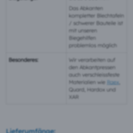
Das Abkanten
kompletter Blechtafeln
/ schwerer Bauteile ist
mit unseren
Biegehilfen
problemlos möglich
Besonderes:
Wir verarbeiten auf
den Abkantpressen
auch verschleissfeste
Materialien wie
Raex
,
Quard, Hardox und
XAR
Lieferumfänge: