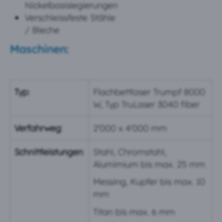
Nickelbasislegierungen
Verschleissfeste Stähle
/ Bleche
Maschinen:
Typ
:
Flachbettlaser Trumpf 8000
W, Typ TruLaser 3040 fiber
Verfahrweg
:
2'000 x 4'000 mm
Schnittleistungen
:
Stahl, Chromstahl,
Alumimium bis max. 25 mm
Messing, Kupfer bis max. 10
mm
Titan bis max. 6 mm