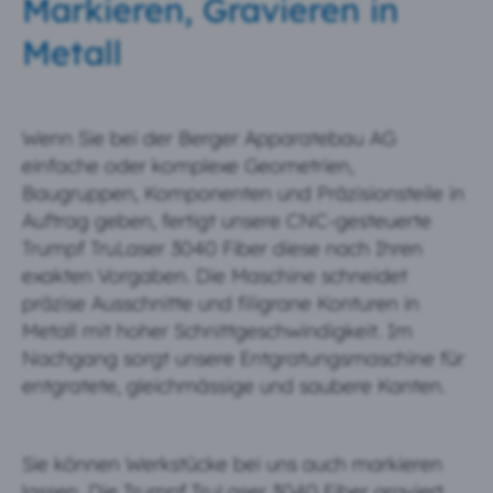
Markieren, Gravieren in
Metall
Wenn Sie bei der Berger Apparatebau AG
einfache oder komplexe Geometrien,
Baugruppen, Komponenten und Präzisionsteile in
Auftrag geben, fertigt unsere CNC-gesteuerte
Trumpf TruLaser 3040 Fiber diese nach Ihren
exakten Vorgaben. Die Maschine schneidet
präzise Ausschnitte und filigrane Konturen in
Metall mit hoher Schnittgeschwindigkeit. Im
Nachgang sorgt unsere Entgratungsmaschine für
entgratete, gleichmässige und saubere Kanten.
Sie können Werkstücke bei uns auch markieren
lassen. Die Trumpf TruLaser 3040 Fiber graviert