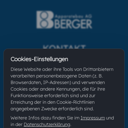
KONTAKT
Cookies-Einstellungen
Berger Apparatebau AG
Glättemühleweg 24
Diese Website oder ihre Tools von Drittanbietern
CH-3613 Steffisburg
verarbeiten personenbezogene Daten (z. B.
+41 33 439 47 47
Browserdaten, IP-Adressen) und verwenden
Cookies oder andere Kennungen, die für ihre
info@berger-steffisburg.ch
Funktionsweise erforderlich sind und zur
Erreichung der in den Cookie-Richtlinien
angegebenen Zwecke erforderlich sind.
Folge uns auf Social Media:
Weitere Infos dazu finden Sie im
Impressum
und
in der
Datenschutzerklärung
.