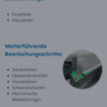
Einzelteile
Kleinserien
Weiterführende
Bearbeitungsschritte:
Sandstrahlen
Glasperlenstrahlen
Trowalisieren
Schweissarbeiten
Mechanische
Bearbeitungen