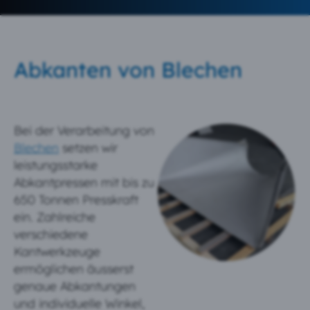
Abkanten von Blechen
Bei der Verarbeitung von
Blechen
setzen wir
leistungsstarke
Abkantpressen mit bis zu
650 Tonnen Presskraft
ein. Zahlreiche
verschiedene
Kantwerkzeuge
ermöglichen äusserst
genaue Abkantungen
und individuelle Winkel,