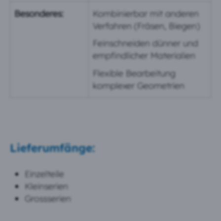
Besonderes:
Kombinierbar mit anderen
Verfahren (Fräsen, Biegen)
Feinschneiden dünner und
empfindlicher Materialien
Flexible Bearbeitung
komplexer Geometrien
Lieferumfänge:
Einzelteile
Kleinserien
Grossserien