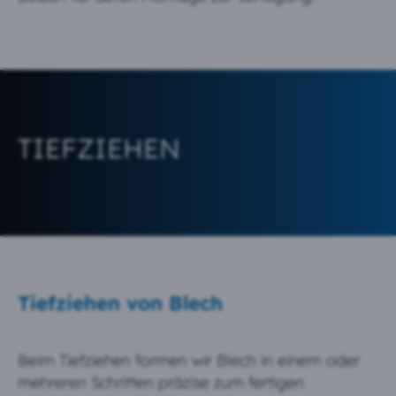
TIEFZIEHEN
Tiefziehen von Blech
Beim Tiefziehen formen wir Blech in einem oder
mehreren Schritten präzise zum fertigen