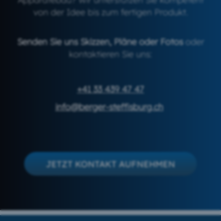
von der Idee bis zum fertigen Produkt.
Senden Sie uns Skizzen, Pläne oder Fotos
oder
kontaktieren Sie uns:
+41 33 439 47 47
info@berger-steffisburg.ch
JETZT KONTAKT AUFNEHMEN