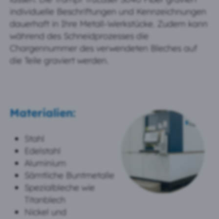
individuelle Beschriftungen und Kennzeichnungen
dauerhaft in Ihre Metall-Werkstücke. Zudem kann
während des Schneidprozesses die
Chargennummer des verwendeten Bleches auf
die Teile graviert werden.
Materialien:
Stahl
Edelstahl
Aluminium
Sämtliche Buntmetalle
Spezialbleche wie
Titanblech
Nickel und