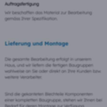
Auftragsfertigung
Wir beschaffen das Material zur Bearbeitung
gemäss Ihrer Spezifikation.
Lieferung und Montage
Die gesamte Bearbeitung erfolgt in unserem
Haus, und wir liefern die fertigen Baugruppen
wahlweise an Sie oder direkt an Ihre Kunden bzw.
weitere Verarbeiter.
Sind die gekanteten Blechteile Komponenten
einer kompletten Baugruppe, stehen wir Ihnen bei
Bedarf für deren Montage zur Verfügung.