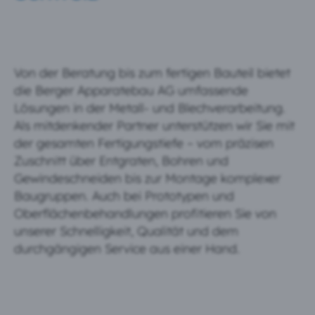
Von der Beratung bis zum fertigen Bauteil bietet
die Berger Apparatebau AG umfassende
Lösungen in der Metall- und Blechverarbeitung.
Als mitdenkender Partner unterstützen wir Sie mit
der gesamten Fertigungstiefe – vom präzisen
Zuschnitt über Entgraten, Bohren und
Gewindeschneiden bis zur Montage komplexer
Baugruppen. Auch bei Prototypen und
Oberflächenbehandlungen profitieren Sie von
unserer Schnelligkeit, Qualität und dem
durchgängigen Service aus einer Hand.