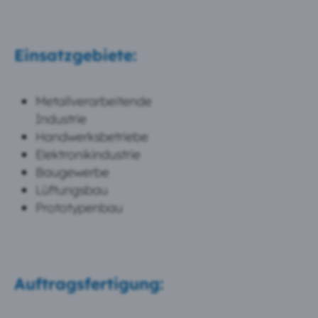
Einsatzgebiete:
Metallverarbeitende
Industrie
Handwerksbetriebe
Elektronikindustrie
Baugewerbe
Lüftungsbau
Prototypenbau
Auftragsfertigung: