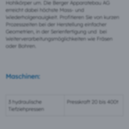
Hohlkörper um. Die Berger Apparatebau AG
erreicht dabei höchste Mass- und
Wiederholgenauigkeit. Profitieren Sie von kurzen
Prozesszeiten bei der Herstellung einfacher
Geometrien, in der Serienfertigung und
bei
Weiterverarbeitungsmöglichkeiten wie Fräsen
oder Bohren.
Maschinen:
3 hydraulische
Presskraft 20 bis 400t
Tiefziehpressen