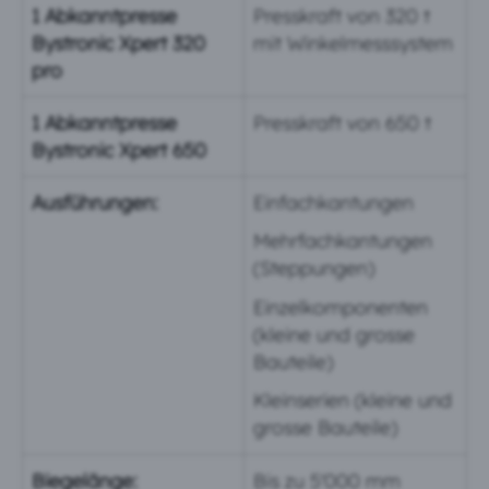
1 Abkanntpresse
Presskraft von 320 t
Bystronic Xpert 320
mit Winkelmesssystem
pro
1 Abkanntpresse
Presskraft von 650 t
Bystronic Xpert 650
Ausführungen:
Einfachkantungen
Mehrfachkantungen
(Steppungen)
Einzelkomponenten
(kleine und grosse
Bauteile)
Kleinserien (kleine und
grosse Bauteile)
Biegelänge:
Bis zu 5'000 mm