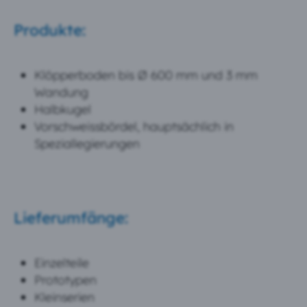
Produkte:
Klöpperboden bis Ø 600 mm und 3 mm
Wandung
Halbkugel
Vorschweissbördel, hauptsächlich in
Speziallegierungen
Lieferumfänge:
Einzelteile
Prototypen
Kleinserien