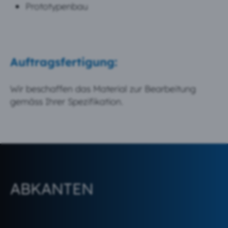
Prototypenbau
Auftragsfertigung:
Wir beschaffen das Material zur Bearbeitung
gemäss Ihrer Spezifikation.
ABKANTEN