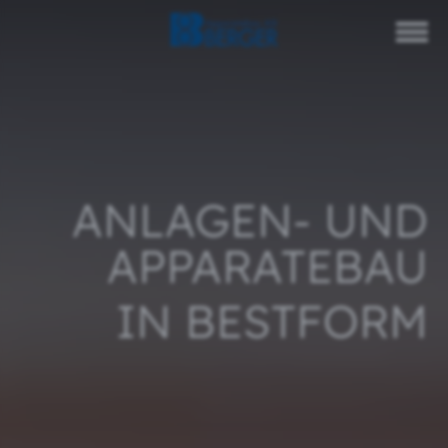
ANLAGEN- UND
APPARATEBAU
IN BESTFORM